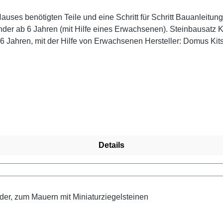
uses benötigten Teile und eine Schritt für Schritt Bauanleitung
s Erwachsenen). Steinbausatz Kid 3 Maße: 180 x 250 x 115 mm Material: Ton,
 von Erwachsenen Hersteller: Domus Kits Achtung! Nicht für Kinder unter 3 Jahren geeigne
Details