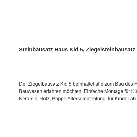
Steinbausatz Haus Kid 5, Ziegelsteinbausatz 
Der Ziegelbausatz Kid 5 beinhaltet alle zum Bau des Ha
Bauwesen erfahren möchten. Einfache Montage für Kinder ab 6 Jahren (mit Hilfe eine
Keramik, Holz, Pappe Altersempfehlung: für Kinder ab 6 Jahren, mit der Hilfe
Verschluckbare Kleinteile = Erstickungsgefahr!