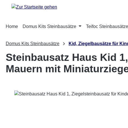
m Hauptinhalt springen
Zur Suche springen
Zur Hauptnavigation springen
Home
Domus Kits Steinbausätze
Teifoc Steinbausätz
Domus Kits Steinbausätze
Kid, Ziegelbausätze für Kin
Steinbausatz Haus Kid 1,
Mauern mit Miniaturziege
Bildergalerie überspringen