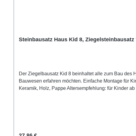
Steinbausatz Haus Kid 8, Ziegelsteinbausatz 
Der Ziegelbausatz Kid 8 beinhaltet alle zum Bau des Ha
Bauwesen erfahren möchten. Einfache Montage für Kinder ab 6 Jahren (mit Hilfe eine
Keramik, Holz, Pappe Altersempfehlung: für Kinder ab 6 Jahren, mit der Hilfe
Verschluckbare Kleinteile = Erstickungsgefahr!
Regulärer Preis:
27,86 €