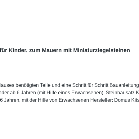
für Kinder, zum Mauern mit Miniaturziegelsteinen
uses benötigten Teile und eine Schritt für Schritt Bauanleitung
s Erwachsenen). Steinbausatz Kid 5 Maße: 180 x 250 x 115 mm Material: Ton,
 von Erwachsenen Hersteller: Domus Kits Achtung! Nicht für Kinder unter 3 Jahren geeigne