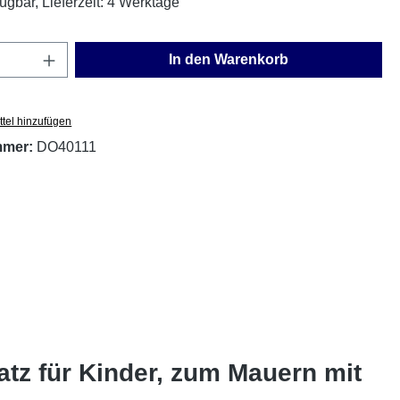
ügbar, Lieferzeit: 4 Werktage
Anzahl: Gib den gewünschten Wert ein oder
In den Warenkorb
tel hinzufügen
mmer:
DO40111
atz für Kinder, zum Mauern mit