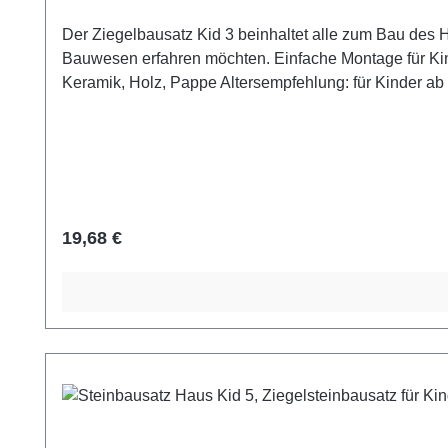
Der Ziegelbausatz Kid 3 beinhaltet alle zum Bau des Ha
Bauwesen erfahren möchten. Einfache Montage für Kinder ab 6 Jahren (mit Hilfe eine
Keramik, Holz, Pappe Altersempfehlung: für Kinder ab 6 Jahren, mit der Hilfe
Verschluckbare Kleinteile = Erstickungsgefahr!
Regulärer Preis:
19,68 €