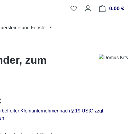
0,00 €
Ware
auersteine und Fenster
nder, zum
eis:
€
befreiter Kleinunternehmer nach § 19 UStG zzgl.
en