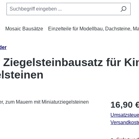
e
Mosaic Bausätze
Einzelteile für Modellbau, Dachsteine, M
der
 Ziegelsteinbausatz für Ki
lsteinen
Regulärer Pr
16,90 
Umsatzsteuer
Versandkost