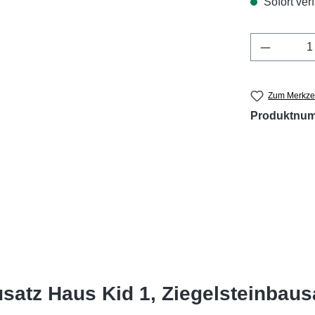
Sofort verf
Produkt 
Zum Merkzet
Produktnu
satz Haus Kid 1, Ziegelsteinbaus