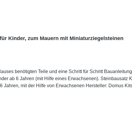
für Kinder, zum Mauern mit Miniaturziegelsteinen
uses benötigten Teile und eine Schritt für Schritt Bauanleitung
s Erwachsenen). Steinbausatz Kid 8 Maße: 180 x 250 x 150 mm Material: Ton,
 von Erwachsenen Hersteller: Domus Kits Achtung! Nicht für Kinder unter 3 Jahren geeigne