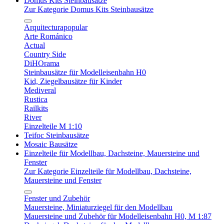
Domus Kits Steinbausätze
Zur Kategorie Domus Kits Steinbausätze
Arquitecturapopular
Arte Románico
Actual
Country Side
DiHOrama
Steinbausätze für Modelleisenbahn H0
Kid, Ziegelbausätze für Kinder
Mediveral
Rustica
Railkits
River
Einzelteile M 1:10
Teifoc Steinbausätze
Mosaic Bausätze
Einzelteile für Modellbau, Dachsteine, Mauersteine und
Fenster
Zur Kategorie Einzelteile für Modellbau, Dachsteine,
Mauersteine und Fenster
Fenster und Zubehör
Mauersteine, Miniaturziegel für den Modellbau
Mauersteine und Zubehör für Modelleisenbahn H0, M 1:87