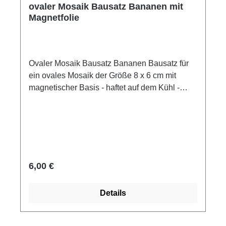
ovaler Mosaik Bausatz Bananen mit
Magnetfolie
Ovaler Mosaik Bausatz Bananen Bausatz für
ein ovales Mosaik der Größe 8 x 6 cm mit
magnetischer Basis - haftet auf dem Kühl -
oder Aktenschrank. Inhalt: Keramik Steine,
eine magnetische Folie mit den Umrissen des
Motivs, 2 Selbstklebefolien, das gedruckte
Motiv und die Anleitung. Inhalt: Mikrosteine 5 x
2 x 3 mm eine magnetische Folie mit den
Umrissen des Motivs das gedruckte Motiv 2
Regulärer Preis:
6,00 €
Selbstklebefolien Gebrauchsanweisung(ALEA
Methode) Zeitbedarf: ca. 1 Stunde. Benötigtes
Details
Werkzeug? Einfach mit Bestellen! Pinzette
Zange