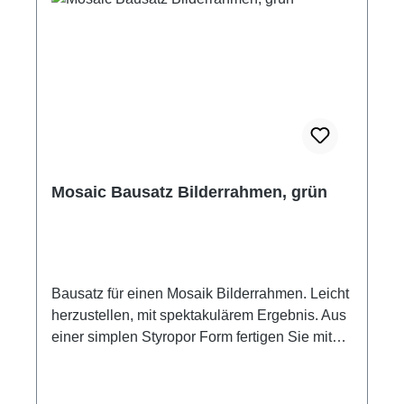
Mosaic Bausatz Bilderrahmen, grün
Bausatz für einen Mosaik Bilderrahmen. Leicht
herzustellen, mit spektakulärem Ergebnis. Aus
einer simplen Styropor Form fertigen Sie mit
Keramiksteinchen und Glasnuggets einen
schönen Bilderrahmen für Ihr Lieblingsfoto.
Bauanleitung: hier Klicken Inhalt: Mikrosteine