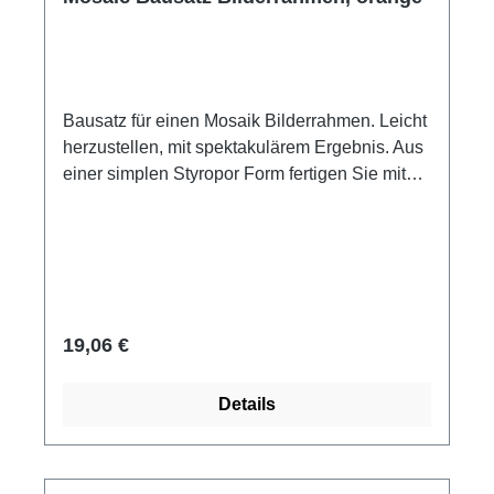
Bausatz für einen Mosaik Bilderrahmen. Leicht
herzustellen, mit spektakulärem Ergebnis. Aus
einer simplen Styropor Form fertigen Sie mit
Keramiksteinchen und Glasnuggets einen
schönen Bilderrahmen für Ihr Lieblingsfoto.
Bauanleitung: hier Klicken Inhalt: Mikrosteine
10 x 10 x 3 mm 4 Glasnuggets Styroporform
weißer Kleber Fugenmittel
Gebrauchsanweisung Zeitbedarf: ca. 2 Stunde.
Regulärer Preis:
19,06 €
Benötigtes Werkzeug? Einfach mit Bestellen!
Pinzette Zange
Details