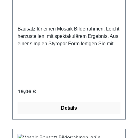
Bausatz für einen Mosaik Bilderrahmen. Leicht
herzustellen, mit spektakulärem Ergebnis. Aus
einer simplen Styropor Form fertigen Sie mit
Keramiksteinchen und Glasnuggets einen
schönen Bilderrahmen für Ihr Lieblingsfoto.
Bauanleitung: hier Klicken Inhalt: Mikrosteine
10 x 10 x 3 mm 4 Glasnuggets Styroporform
weißer Kleber Fugenmittel
Gebrauchsanweisung Zeitbedarf: ca. 2 Stunde.
Regulärer Preis:
19,06 €
Benötigtes Werkzeug? Einfach mit Bestellen!
Pinzette Zange
Details