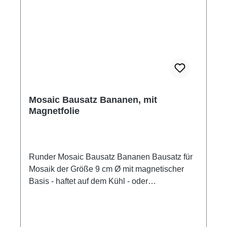
Mosaic Bausatz Bananen, mit
Magnetfolie
Runder Mosaic Bausatz Bananen Bausatz für
Mosaik der Größe 9 cm Ø mit magnetischer
Basis - haftet auf dem Kühl - oder
Aktenschrank. Inhalt: Keramik Steine, eine
magnetische Folie mit den Umrissen des
Motivs, 2 Selbstklebefolien, das gedruckte