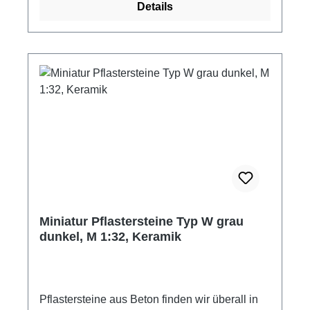
Details
Lehmziegel oftmals zum Ausmauern der
Gefache von Fachwerkhäusern. Die
Lehmziegel von Juweela besitzen Bauqualität
und sind daher für die unterschiedlichsten
Bereiche im Modellbau und Hobby einsetzbar.
Nachträgliches Bemalen ist mit jeder Farbe
möglich, ebenso lassen sich die Lehmsteine
problemlos bearbeiten (schleifen, sägen etc.).
Zum Verkleben empfehlen wir herkömmlichen
Holzleim. Lehmziegel als Zubehör oder
Ergänzung für eigene Projekte Material:
Keramik mit "Strohfüllung" Farbe: lehmfarben
Packungsinhalt: 800 Stück Maße: ca. 10 x 4,8
Miniatur Pflastersteine Typ W grau
x 3 mm Maßstab: M 1:32/35 Hersteller:
dunkel, M 1:32, Keramik
Juweela Altersempfehlung: ab 14 Jahre
Achtung! Nicht für Kinder unter 3 Jahren
geeignet. Erstickungsgefahr aufgrund
verschluckbarer Kleinteile.
Pflastersteine aus Beton finden wir überall in