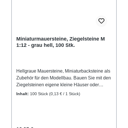
Keramik Hersteller: Juweela Altersempfehlung:
ab 14 Jahre Achtung! Nicht für Kinder unter
drei Jahre geeignet. Verschluckbare Kleinteile.
Miniaturmauersteine, Ziegelsteine M
1:12 - grau hell, 100 Stk.
Hellgraue Mauersteine, Miniaturbacksteine als
Zubehör für den Modellbau. Bauen Sie mit den
Ziegelsteinen eigene kleine Häuser oder
gestalten Sie ein Diorama mit
Inhalt:
100 Stück
(0,13 € / 1 Stück)
unterschiedlichen Mauern und Gebäuden. Die
Miniatursteine sind als Ladegut für die
Eisenbahn oder den ferngesteuerten LKW
verwendbar. Lassen Sie Ihrer Kreativität freien
Lauf. Die Ziegelsteine besitzen Bauqualität