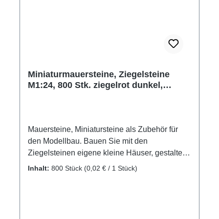
Jahre geeignet. Verschluckbare Kleinteile.
Miniaturmauersteine, Ziegelsteine
M1:24, 800 Stk. ziegelrot dunkel,
Modellbauziegel
Mauersteine, Miniatursteine als Zubehör für
den Modellbau. Bauen Sie mit den
Ziegelsteinen eigene kleine Häuser, gestalten
Sie ein Diorama mit Mauern und Gebäuden.
Inhalt:
800 Stück
(0,02 € / 1 Stück)
Auch als Ladegut für die Modelleisenbahn
verwendbar. Lassen Sie Ihrer Kreativität freien
Lauf. Die Ziegelsteine besitzen Bauqualität
und sind daher für die unterschiedlichsten