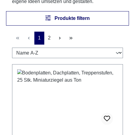
eigene Ideen umsetzen und gestalten.
Produkte filtern
Seite
Seite
1
2