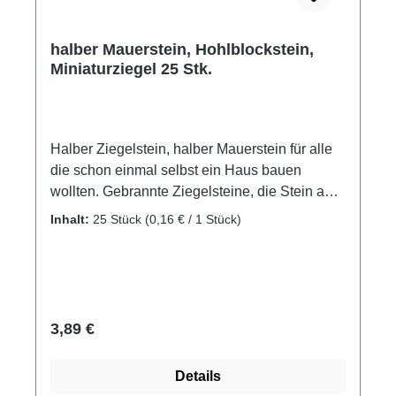
halber Mauerstein, Hohlblockstein,
Miniaturziegel 25 Stk.
Halber Ziegelstein, halber Mauerstein für alle
die schon einmal selbst ein Haus bauen
wollten. Gebrannte Ziegelsteine, die Stein auf
Stein gefügt ein Haus oder auch ein
Inhalt:
25 Stück
(0,16 € / 1 Stück)
wundervolles Diorama ergeben können. halbe
Hohlblocksteine, Mauerziegel Material:
gebrannter Ton Packungsinhalt: 25 Stück
Maße: ca. 15 x 15 x 10 mm Altersempfehlung:
ab 8 Jahre Achtung! Nicht für Kinder unter 3
Regulärer Preis:
3,89 €
Jahren geeignet. Erstickungsgefahr aufgrund
verschluckbarer Kleinteile.
Details