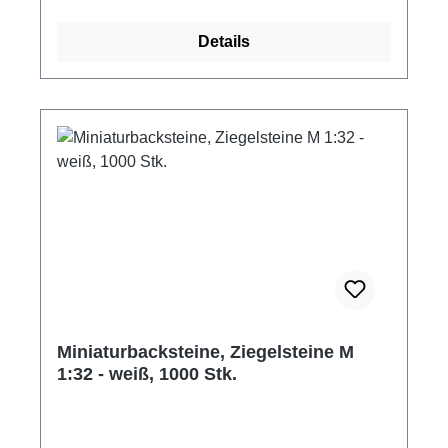
Nachträgliches Bemalen ist mit jeder Farbe
möglich, ebenso lassen sich die Ziegelsteine
Details
problemlos bearbeiten (schleifen, sägen etc.).
Zum Verkleben empfehlen wir herkömmlichen
Holzleim oder als Mörtel Fliesenkleber. Die
Ziegelsteine entsprechen dem damals
üblichen Reichsformat ab ca. 1850. 1000
Ziegelsteine im Maßstab 1:32/35 Farbe: beige
hell Maße: 7,2 x 3,6 x 1,8 mm (LxBxH) Material:
Keramik Hersteller: Juweela Altersempfehlung:
ab 14 Jahre Achtung! Nicht für Kinder unter
drei Jahre geeignet. Verschluckbare Kleinteile.
Miniaturbacksteine, Ziegelsteine M
1:32 - weiß, 1000 Stk.