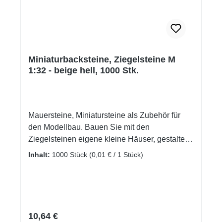
ab 14 Jahre Achtung! Nicht für Kinder unter
drei Jahre geeignet. Verschluckbare Kleinteile.
Miniaturbacksteine, Ziegelsteine M
1:32 - beige hell, 1000 Stk.
Mauersteine, Miniatursteine als Zubehör für
den Modellbau. Bauen Sie mit den
Ziegelsteinen eigene kleine Häuser, gestalten
Sie ein Diorama mit Mauern und Gebäuden.
Inhalt:
1000 Stück
(0,01 € / 1 Stück)
Auch als Ladegut für die Modelleisenbahn
verwendbar. Lassen Sie Ihrer Kreativität freien
Lauf. Die Ziegelsteine besitzen Bauqualität
und sind daher für die unterschiedlichsten
Bereiche im Modellbau und Hobby einsetzbar.
Regulärer Preis:
10,64 €