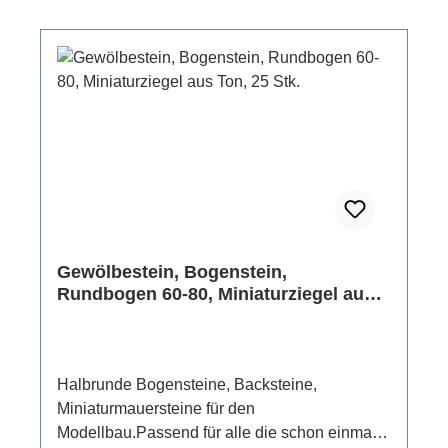
Stück 6 Steine ergeben einen Halbkreis Maße
Einzelstein: ca. 14 x 10 x 10 mm zum Vollkreis
ohne Mörtelfuge gelegt: ca. 60 mm
Außendurchmesser, 40 mm Innendurchmesser
Hersteller: Domus Kits Altersempfehlung: ab
14 Jahre Achtung! Nicht für Kinder unter 3
Jahren geeignet. Erstickungsgefahr aufgrund
verschluckbarer Kleinteile.
Gewölbestein, Bogenstein,
Rundbogen 60-80, Miniaturziegel aus
Ton, 25 Stk.
Halbrunde Bogensteine, Backsteine,
Miniaturmauersteine für den
Modellbau.Passend für alle die schon einmal