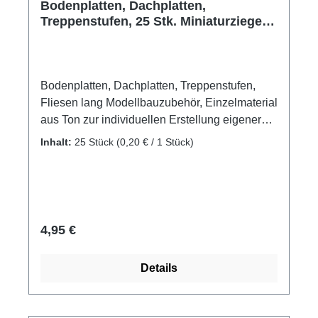
Bodenplatten, Dachplatten,
Treppenstufen, 25 Stk. Miniaturziegel
aus Ton
Bodenplatten, Dachplatten, Treppenstufen,
Fliesen lang Modellbauzubehör, Einzelmaterial
aus Ton zur individuellen Erstellung eigener
Modellgebäude. Diese aus gebranntem Ton
Inhalt:
25 Stück
(0,20 € / 1 Stück)
gefertigten Platten, sind im Modellbau
universell einsetzbar. Sei es als Dachplatte,
Bodenfliese, Mauerabdeckung oder
Treppenstufe. Inhalt: 25 Stück Maße:ca. 40 x
20 x 4 mm Material: Ton, gebrannt Hersteller:
Regulärer Preis:
4,95 €
Domus Kits Altersempfehlung: ab 14 Jahre
Achtung! Nicht für Kinder unter 3 Jahren
Details
geeignet! Enthält verschluckbare Kleinteile!
Erstickungsgefahr!