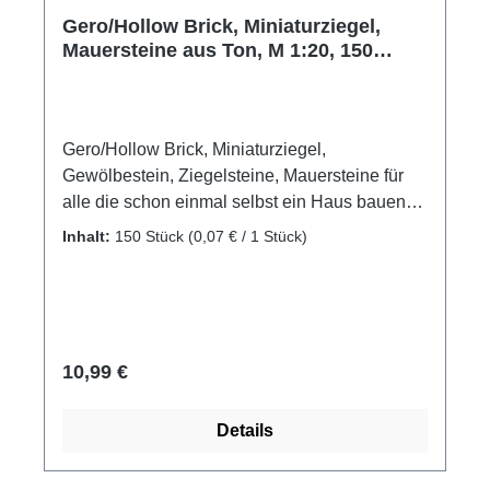
Gero/Hollow Brick, Miniaturziegel,
Mauersteine aus Ton, M 1:20, 150
Stück
Gero/Hollow Brick, Miniaturziegel,
Gewölbestein, Ziegelsteine, Mauersteine für
alle die schon einmal selbst ein Haus bauen
wollten. Gebrannte Miniaturziegelsteine, die
Inhalt:
150 Stück
(0,07 € / 1 Stück)
Stein auf Stein gefügt ein Haus oder auch ein
wundervolles Diorama ergeben können.
Mauerziegel als Zubehör oder Ergänzung für
eigene Modellbauprojekte Material: gebrannter
Ton Farbe: ziegelrot Packungsinhalt: 150 Stück
Regulärer Preis:
10,99 €
Maße: ca. 15 x 7 x 5 mm Hersteller: Domus
Kits Altersempfehlung: ab 14 Jahre Achtung!
Details
Nicht für Kinder unter 3 Jahren geeignet.
Erstickungsgefahr aufgrund verschluckbarer