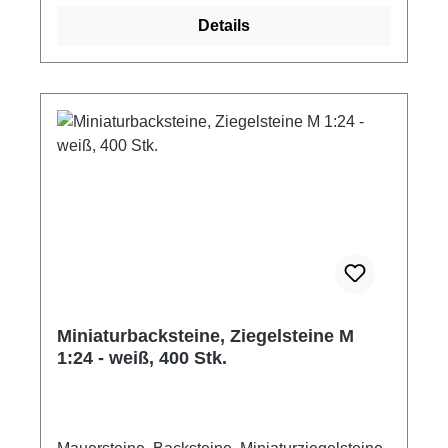
möglich, ebenso lassen sich die Ziegelsteine
Details
problemlos bearbeiten (schleifen, sägen etc.).
Zum Verkleben empfehlen wir herkömmlichen
Holzleim oder als Mörtel Fliesenkleber. Die
Ziegelsteine entsprechen dem heute üblichen
Normalformat. 400 Ziegelsteine im Maßstab
1:24 Farbe: beige hell Maße: 10 x 4,8 x 3 mm
(LxBxH) Material: Keramik Hersteller: Juweela
Altersempfehlung: ab 14 Jahre Achtung! Nicht
für Kinder unter drei Jahre geeignet.
Verschluckbare Kleinteile.
Miniaturbacksteine, Ziegelsteine M
1:24 - weiß, 400 Stk.