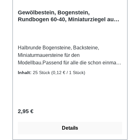
Gewölbestein, Bogenstein,
Rundbogen 60-40, Miniaturziegel aus
Ton, 25 Stk.
Halbrunde Bogensteine, Backsteine,
Miniaturmauersteine für den
Modellbau.Passend für alle die schon einmal
selbst ein Haus bauen wollten und dafür
Inhalt:
25 Stück
(0,12 € / 1 Stück)
Gewölbesteine benötigen. Mit diesen
Bogensteinen wird der gewölbte Fenstersturz,
oder der halbrunde Türstock in ihrem
Modellgebäude ganz einfach gelingen.
Gebrannte Ziegelsteine aus Ton, passend für
Regulärer Preis:
2,95 €
Gewölbe, den Turm- oder Brunnenbau.
Bogenstein, Backsteine, Mauersteine als
Details
Zubehör, oder Ergänzung für eigene Projekte
Material: gebrannter Ton Packungsinhalt: 25