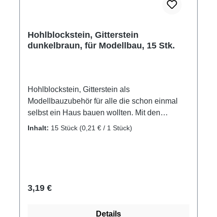
Hohlblockstein, Gitterstein
dunkelbraun, für Modellbau, 15 Stk.
Hohlblockstein, Gitterstein als
Modellbauzubehör für alle die schon einmal
selbst ein Haus bauen wollten. Mit den
Gittersteinen eine Säule bauen und ein
Inhalt:
15 Stück
(0,21 € / 1 Stück)
Vordach am Modell abstützen und vieles mehr
ist mit den Modellsteinen von Domus Kits
möglich. Gitterstein, Hohlblockstein,
Mauerziegel als Zubehör, oder Ergänzung für
eigene Projekte Material: Ton Farbe:
Regulärer Preis:
3,19 €
dunkelbraun Packungsinhalt: 15 Stück Maße:
ca. 27 x 27 x10 mm Altersempfehlung: ab 8
Details