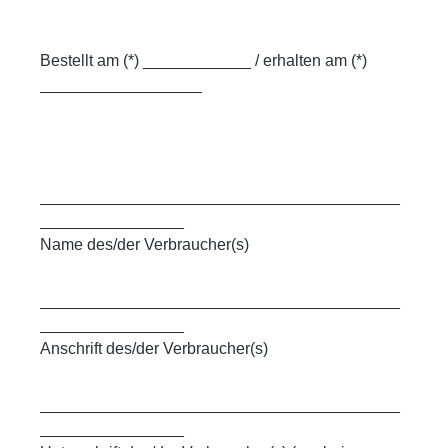
Bestellt am (*) ____________ / erhalten am (*)
__________________
________________________________________
________________
Name des/der Verbraucher(s)
________________________________________
________________
Anschrift des/der Verbraucher(s)
________________________________________
________________