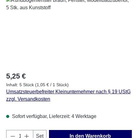
Regulärer Preis:
5,25 €
Inhalt:
5 Stück
(1,05 € / 1 Stück)
Umsatzsteuerbefreiter Kleinunternehmer nach § 19 UStG
zzgl. Versandkosten
Sofort verfügbar, Lieferzeit: 4 Werktage
Produkt Anzahl: Gib den gewünschten Wert e
Set
In den Warenkorb