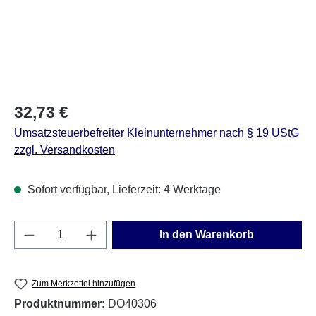
Regulärer Preis:
32,73 €
Umsatzsteuerbefreiter Kleinunternehmer nach § 19 UStG
zzgl. Versandkosten
Sofort verfügbar, Lieferzeit: 4 Werktage
Produkt Anzahl: Gib den gewünschten Wert e
In den Warenkorb
Zum Merkzettel hinzufügen
Produktnummer:
DO40306