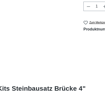
Produkt 
Zum Merkzet
Produktnu
its Steinbausatz Brücke 4"