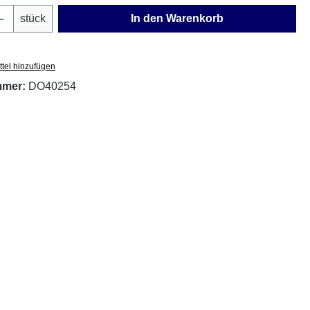
Anzahl: Gib den gewünschten Wert ein oder
stück
In den Warenkorb
tel hinzufügen
mmer:
DO40254