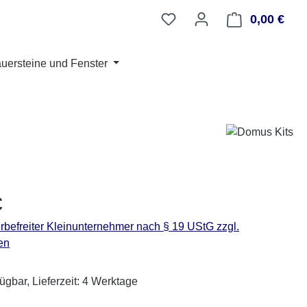
0,00 €
Ware
auersteine und Fenster
eis:
€
befreiter Kleinunternehmer nach § 19 UStG zzgl.
en
ügbar, Lieferzeit: 4 Werktage