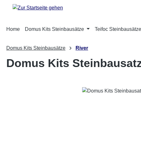
m Hauptinhalt springen
Zur Suche springen
Zur Hauptnavigation springen
Home
Domus Kits Steinbausätze
Teifoc Steinbausätz
Domus Kits Steinbausätze
River
Domus Kits Steinbausatz
Bildergalerie überspringen